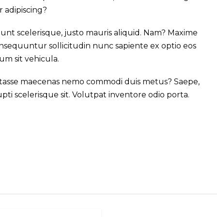
r adipiscing?
iunt scelerisque, justo mauris aliquid. Nam? Maxime
nsequuntur sollicitudin nunc sapiente ex optio eos
um sit vehicula.
bitasse maecenas nemo commodi duis metus? Saepe,
i scelerisque sit. Volutpat inventore odio porta.
CT-765