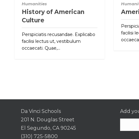
Humanities
Humanit
History of American
Ameri
Culture
Perspici
facilisi 
Perspiciatis recusandae. Explicabo
occaecat
facilisi lectus ut, vestibulum
occaecati. Quae,...
Da Vinci Schools
Add you
201 N. Douglas Street
El Segundo, CA 90245
(310) 725-5800