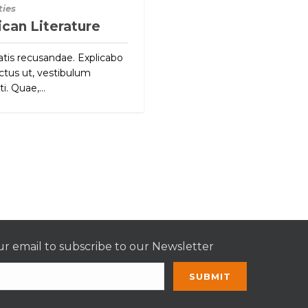
ies
can Literature
atis recusandae. Explicabo
lectus ut, vestibulum
i. Quae,...
r email to subscribe to our Newsletter