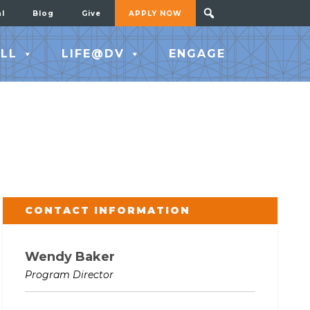
al
Blog
Give
APPLY NOW
LL
LIFE@DV
ENGAGE
CONTACT INFORMATION
Wendy Baker
Program Director