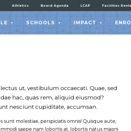
Athletics
Board Agenda
LCAP
Facilities Rent
LE
SCHOOLS
IMPACT
ENRO
 lectus ut, vestibulum occaecati. Quae, sed
dae hac, quas rem, aliquid eiusmod?
nt nesciunt cupiditate, accumsan.
 sunt molestiae, perspiciatis omnis! Quisque aute,
commodi saepe nam lobortis at, lobortis natus magni